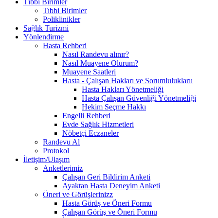
Tıbbi Birimler
Tıbbi Birimler
Poliklinikler
Sağlık Turizmi
Yönlendirme
Hasta Rehberi
Nasıl Randevu alınır?
Nasıl Muayene Olurum?
Muayene Saatleri
Hasta - Çalışan Hakları ve Sorumluluklarıı
Hasta Hakları Yönetmeliği
Hasta Çalışan Güvenliği Yönetmeliği
Hekim Seçme Hakkı
Engelli Rehberi
Evde Sağlık Hizmetleri
Nöbetçi Eczaneler
Randevu Al
Protokol
İletişim/Ulaşım
Anketlerimiz
Çalışan Geri Bildirim Anketi
Ayaktan Hasta Deneyim Anketi
Öneri ve Görüşlerinizz
Hasta Görüş ve Öneri Formu
Çalışan Görüş ve Öneri Formu