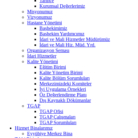
Tarihçe
Kurumsal Değerlerimiz
Misyonumuz
Vizyonumuz
Hastane Yönetimi
Başhekimimiz
Başhekim Yardımcımız
İdari ve Mali Hizmetler Müdürümüz
İdari ve Mali Hiz. Müd. Yrd.
Organizasyon Şeması
İdari Hizmetler
Kalite Yönetimi
Eğitim Birimi
Kalite Yönetim Birimi
Kalite Bölüm Sorumluları
Merkezimizdeki Komiteler
İyi Uygulama Örnekleri
Öz Değerlendirme Planı
Dış Kaynaklı Dökümanlar
TGAP
TGAP Ofisi
TGAP Çalışmaları
TGAP Sorumluları
Hizmet Binalarımız
Eyyübiye Merkez Bina