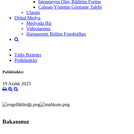
İstenmeyen Olay Bildirim Formu
Çalışan-Yönetim Görüşme Talebi
Ulaşım
Dijital Medya
Medyada Biz
Videolarımız
Hastanemiz Bölüm Fotoğrafları
Tıbbi Birimler
Poliklinikler
Poliklinikler
19 Aralık 2025
Bakanımız