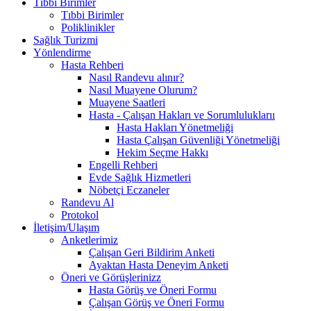
Tıbbi Birimler
Tıbbi Birimler
Poliklinikler
Sağlık Turizmi
Yönlendirme
Hasta Rehberi
Nasıl Randevu alınır?
Nasıl Muayene Olurum?
Muayene Saatleri
Hasta - Çalışan Hakları ve Sorumluluklarıı
Hasta Hakları Yönetmeliği
Hasta Çalışan Güvenliği Yönetmeliği
Hekim Seçme Hakkı
Engelli Rehberi
Evde Sağlık Hizmetleri
Nöbetçi Eczaneler
Randevu Al
Protokol
İletişim/Ulaşım
Anketlerimiz
Çalışan Geri Bildirim Anketi
Ayaktan Hasta Deneyim Anketi
Öneri ve Görüşlerinizz
Hasta Görüş ve Öneri Formu
Çalışan Görüş ve Öneri Formu