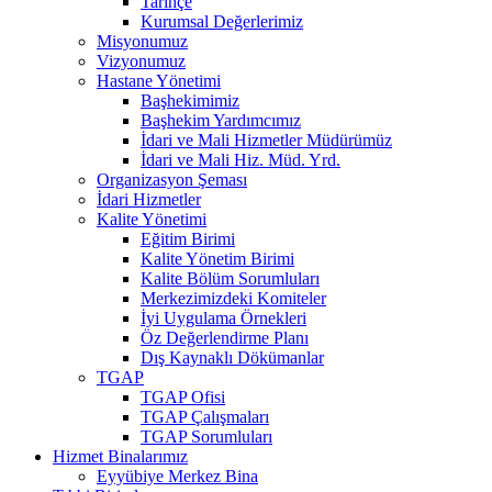
Tarihçe
Kurumsal Değerlerimiz
Misyonumuz
Vizyonumuz
Hastane Yönetimi
Başhekimimiz
Başhekim Yardımcımız
İdari ve Mali Hizmetler Müdürümüz
İdari ve Mali Hiz. Müd. Yrd.
Organizasyon Şeması
İdari Hizmetler
Kalite Yönetimi
Eğitim Birimi
Kalite Yönetim Birimi
Kalite Bölüm Sorumluları
Merkezimizdeki Komiteler
İyi Uygulama Örnekleri
Öz Değerlendirme Planı
Dış Kaynaklı Dökümanlar
TGAP
TGAP Ofisi
TGAP Çalışmaları
TGAP Sorumluları
Hizmet Binalarımız
Eyyübiye Merkez Bina