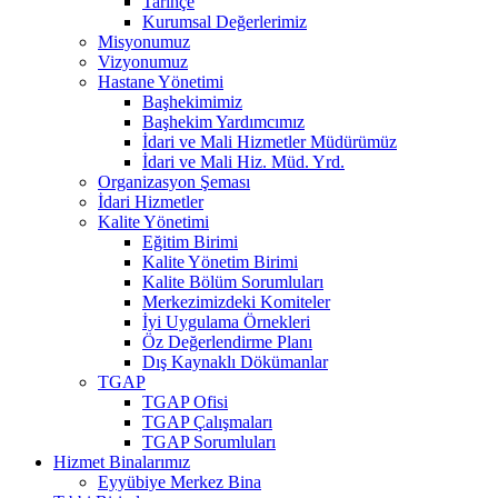
Tarihçe
Kurumsal Değerlerimiz
Misyonumuz
Vizyonumuz
Hastane Yönetimi
Başhekimimiz
Başhekim Yardımcımız
İdari ve Mali Hizmetler Müdürümüz
İdari ve Mali Hiz. Müd. Yrd.
Organizasyon Şeması
İdari Hizmetler
Kalite Yönetimi
Eğitim Birimi
Kalite Yönetim Birimi
Kalite Bölüm Sorumluları
Merkezimizdeki Komiteler
İyi Uygulama Örnekleri
Öz Değerlendirme Planı
Dış Kaynaklı Dökümanlar
TGAP
TGAP Ofisi
TGAP Çalışmaları
TGAP Sorumluları
Hizmet Binalarımız
Eyyübiye Merkez Bina