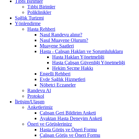
Tıbbi Birimler
Tıbbi Birimler
Poliklinikler
Sağlık Turizmi
Yönlendirme
Hasta Rehberi
Nasıl Randevu alınır?
Nasıl Muayene Olurum?
Muayene Saatleri
Hasta - Çalışan Hakları ve Sorumluluklarıı
Hasta Hakları Yönetmeliği
Hasta Çalışan Güvenliği Yönetmeliği
Hekim Seçme Hakkı
Engelli Rehberi
Evde Sağlık Hizmetleri
Nöbetçi Eczaneler
Randevu Al
Protokol
İletişim/Ulaşım
Anketlerimiz
Çalışan Geri Bildirim Anketi
Ayaktan Hasta Deneyim Anketi
Öneri ve Görüşlerinizz
Hasta Görüş ve Öneri Formu
Çalışan Görüş ve Öneri Formu