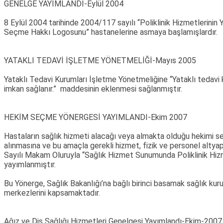
GENELGE YAYIMLANDI-Eylül 2004
8 Eylül 2004 tarihinde 2004/117 sayılı “Poliklinik Hizmetlerinin
Seçme Hakkı Logosunu” hastanelerine asmaya başlamışlardır.
YATAKLI TEDAVİ İŞLETME YÖNETMELİĞİ-Mayıs 2005
Yataklı Tedavi Kurumları İşletme Yönetmeliğine “Yataklı tedavi
imkan sağlanır.” maddesinin eklenmesi sağlanmıştır.
HEKİM SEÇME YÖNERGESİ YAYIMLANDI-Ekim 2007
Hastaların sağlık hizmeti alacağı veya almakta olduğu hekimi se
alınmasına ve bu amaçla gerekli hizmet, fizik ve personel altyap
Sayılı Makam Oluruyla “Sağlık Hizmet Sunumunda Poliklinik H
yayımlanmıştır.
Bu Yönerge, Sağlık Bakanlığı’na bağlı birinci basamak sağlık kurul
merkezlerini kapsamaktadır.
Ağız ve Diş Sağlığı Hizmetleri Genelgesi Yayımlandı-Ekim-2007