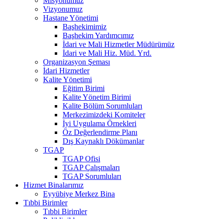
Misyonumuz
Vizyonumuz
Hastane Yönetimi
Başhekimimiz
Başhekim Yardımcımız
İdari ve Mali Hizmetler Müdürümüz
İdari ve Mali Hiz. Müd. Yrd.
Organizasyon Şeması
İdari Hizmetler
Kalite Yönetimi
Eğitim Birimi
Kalite Yönetim Birimi
Kalite Bölüm Sorumluları
Merkezimizdeki Komiteler
İyi Uygulama Örnekleri
Öz Değerlendirme Planı
Dış Kaynaklı Dökümanlar
TGAP
TGAP Ofisi
TGAP Çalışmaları
TGAP Sorumluları
Hizmet Binalarımız
Eyyübiye Merkez Bina
Tıbbi Birimler
Tıbbi Birimler