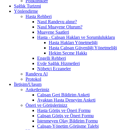
Poliklinikler
Sağlık Turizmi
Yönlendirme
Hasta Rehberi
Nasıl Randevu alınır?
Nasıl Muayene Olurum?
Muayene Saatleri
Hasta - Çalışan Hakları ve Sorumluluklarıı
Hasta Hakları Yönetmeliği
Hasta Çalışan Güvenliği Yönetmeliği
Hekim Seçme Hakkı
Engelli Rehberi
Evde Sağlık Hizmetleri
Nöbetçi Eczaneler
Randevu Al
Protokol
İletişim/Ulaşım
Anketlerimiz
Çalışan Geri Bildirim Anketi
Ayaktan Hasta Deneyim Anketi
Öneri ve Görüşlerinizz
Hasta Görüş ve Öneri Formu
Çalışan Görüş ve Öneri Formu
İstenmeyen Olay Bildirim Formu
Çalışan-Yönetim Görüşme Talebi