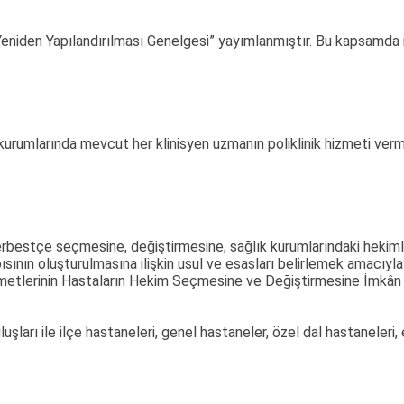
 Yeniden Yapılandırılması Genelgesi” yayımlanmıştır. Bu kapsamda i
 kurumlarında mevcut her klinisyen uzmanın poliklinik hizmeti ve
rbestçe seçmesine, değiştirmesine, sağlık kurumlarındaki hekimler
ısının oluşturulmasına ilişkin usul ve esasları belirlemek amacıy
izmetlerinin Hastaların Hekim Seçmesine ve Değiştirmesine İmk
uşları ile ilçe hastaneleri, genel hastaneler, özel dal hastaneleri,