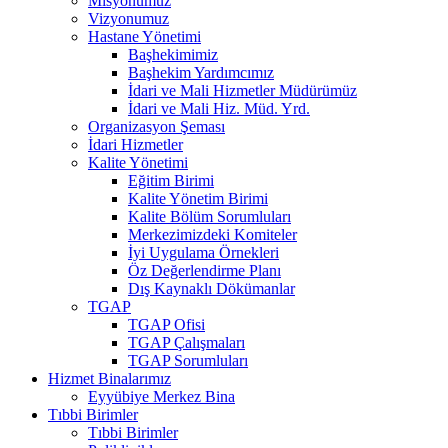
Misyonumuz
Vizyonumuz
Hastane Yönetimi
Başhekimimiz
Başhekim Yardımcımız
İdari ve Mali Hizmetler Müdürümüz
İdari ve Mali Hiz. Müd. Yrd.
Organizasyon Şeması
İdari Hizmetler
Kalite Yönetimi
Eğitim Birimi
Kalite Yönetim Birimi
Kalite Bölüm Sorumluları
Merkezimizdeki Komiteler
İyi Uygulama Örnekleri
Öz Değerlendirme Planı
Dış Kaynaklı Dökümanlar
TGAP
TGAP Ofisi
TGAP Çalışmaları
TGAP Sorumluları
Hizmet Binalarımız
Eyyübiye Merkez Bina
Tıbbi Birimler
Tıbbi Birimler