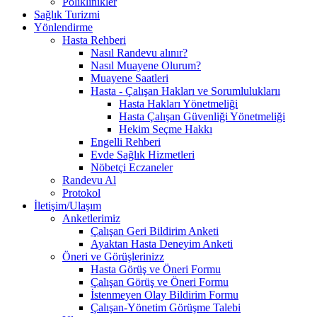
Poliklinikler
Sağlık Turizmi
Yönlendirme
Hasta Rehberi
Nasıl Randevu alınır?
Nasıl Muayene Olurum?
Muayene Saatleri
Hasta - Çalışan Hakları ve Sorumluluklarıı
Hasta Hakları Yönetmeliği
Hasta Çalışan Güvenliği Yönetmeliği
Hekim Seçme Hakkı
Engelli Rehberi
Evde Sağlık Hizmetleri
Nöbetçi Eczaneler
Randevu Al
Protokol
İletişim/Ulaşım
Anketlerimiz
Çalışan Geri Bildirim Anketi
Ayaktan Hasta Deneyim Anketi
Öneri ve Görüşlerinizz
Hasta Görüş ve Öneri Formu
Çalışan Görüş ve Öneri Formu
İstenmeyen Olay Bildirim Formu
Çalışan-Yönetim Görüşme Talebi