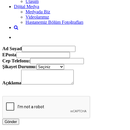
Ulaşım
Dijital Medya
Medyada Biz
Videolarımız
Hastanemiz Bölüm Fotoğrafları
Ad Soyad
EPosta
Cep Telefonu:
Şikayet Durumu:
Açıklama