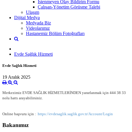
İstenmeyen Olay Bildirim Formu
Çalışan-Yönetim Görüşme Talebi
Ulaşım
Dijital Medya
Medyada Biz
Videolarımız
Hastanemiz Bölüm Fotoğrafları
Evde Sağlık Hizmeti
Evde Sağlık Hizmeti
19 Aralık 2025
Merkezimiz EVDE SAĞLIK HİZMETLERİNDEN yararlanmak için 444 38 33
nolu hattı arayabilirsiniz.
Online başvuru için :
https://evdesaglik.saglik.gov.tr/Account/Login
Bakanımız