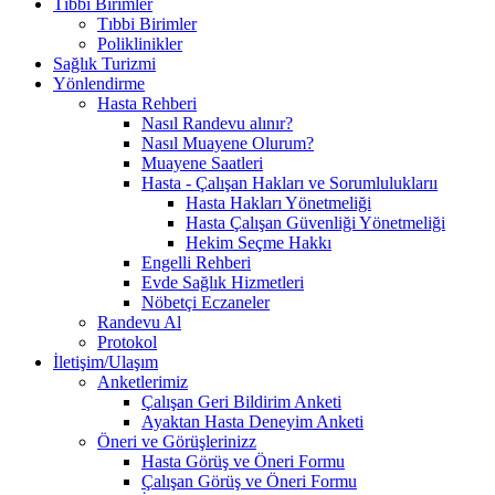
Tıbbi Birimler
Tıbbi Birimler
Poliklinikler
Sağlık Turizmi
Yönlendirme
Hasta Rehberi
Nasıl Randevu alınır?
Nasıl Muayene Olurum?
Muayene Saatleri
Hasta - Çalışan Hakları ve Sorumluluklarıı
Hasta Hakları Yönetmeliği
Hasta Çalışan Güvenliği Yönetmeliği
Hekim Seçme Hakkı
Engelli Rehberi
Evde Sağlık Hizmetleri
Nöbetçi Eczaneler
Randevu Al
Protokol
İletişim/Ulaşım
Anketlerimiz
Çalışan Geri Bildirim Anketi
Ayaktan Hasta Deneyim Anketi
Öneri ve Görüşlerinizz
Hasta Görüş ve Öneri Formu
Çalışan Görüş ve Öneri Formu