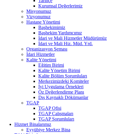
Tarihçe
Kurumsal Değerlerimiz
Misyonumuz
Vizyonumuz
Hastane Yönetimi
Başhekimimiz
Başhekim Yardımcımız
İdari ve Mali Hizmetler Müdürümüz
İdari ve Mali Hiz. Müd. Yrd.
Organizasyon Şeması
İdari Hizmetler
Kalite Yönetimi
Eğitim Birimi
Kalite Yönetim Birimi
Kalite Bölüm Sorumluları
Merkezimizdeki Komiteler
İyi Uygulama Örnekleri
Öz Değerlendirme Planı
Dış Kaynaklı Dökümanlar
TGAP
TGAP Ofisi
TGAP Çalışmaları
TGAP Sorumluları
Hizmet Binalarımız
Eyyübiye Merkez Bina